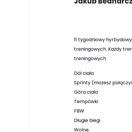
Jakub Bednarc
11 tygodniowy hyrbydowy
treningowych. Każdy tren
treningowych
Dół ciała
Sprinty (możesz połączyć
Góra ciała
Tempówki
FBW
Długie biegi
Wolne.