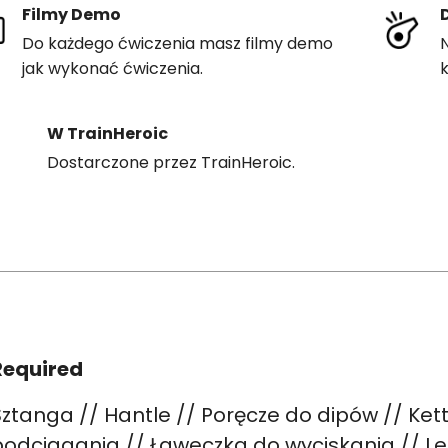
Filmy Demo
Do każdego ćwiczenia masz filmy demo
N
jak wykonać ćwiczenia.
W TrainHeroic
Dostarczone przez TrainHeroic.
Required
ztanga // Hantle // Poręcze do dipów // Kett
podciągania // Ławeczka do wyciskania // Le