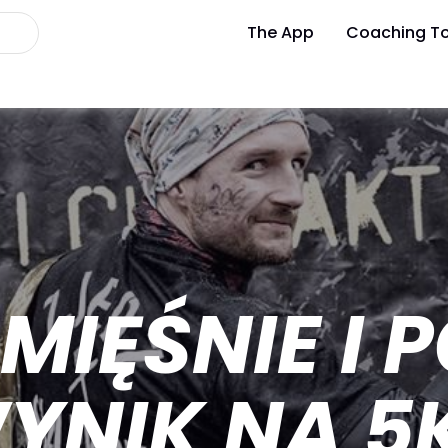
The App
Coaching To
MIĘŚNIE I
YNIK NA 5