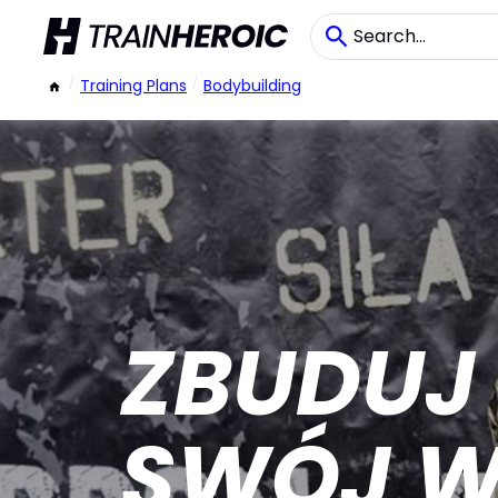
/
Training Plans
/
Bodybuilding
ZBUDUJ 
SWÓJ W