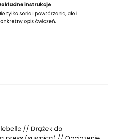
Dokładne instrukcje
ie tylko serie i powtórzenia, ale i
konkretny opis ćwiczeń.
lebelle // Drążek do
g press (suwnica) // Obciążenie