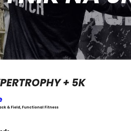
YPERTROPHY + 5K
e
ck & Field, Functional Fitness