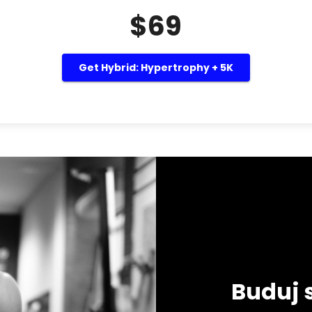
$69
Get Hybrid: Hypertrophy + 5K
Buduj 