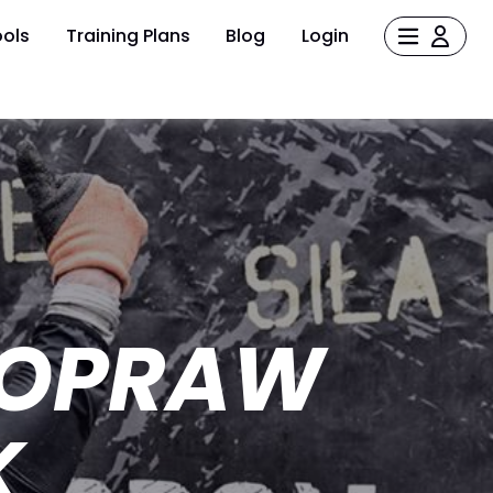
ols
Training Plans
Blog
Login
 POPRAW
K