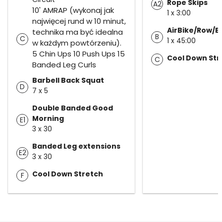
Rope Skips
A2
10' AMRAP (wykonaj jak
1 x 3:00
najwięcej rund w 10 minut,
AirBike/Row/B
technika ma być idealna
B
C
1 x 45:00
w każdym powtórzeniu).
5 Chin Ups 10 Push Ups 15
Cool Down Str
C
Banded Leg Curls
Barbell Back Squat
D
7 x 5
Double Banded Good
Morning
E1
3 x 30
Banded Leg extensions
E2
3 x 30
Cool Down Stretch
F