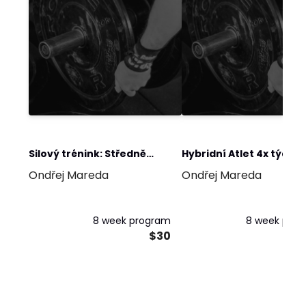
Silový trénink: Středně
Hybridní Atlet 4x týdně
Ondřej Mareda
Ondřej Mareda
pokročilý (Linear-
Conjugate) 3x týdně
8 week program
8 week pro
$30