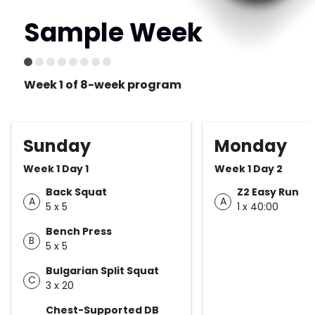
Sample Week
Week 1 of 8-week program
Sunday
Monday
Week 1 Day 1
Week 1 Day 2
Back Squat
Z2 Easy Run
A
A
5 x 5
1 x 40:00
Bench Press
B
5 x 5
Bulgarian Split Squat
C
3 x 20
Chest-Supported DB