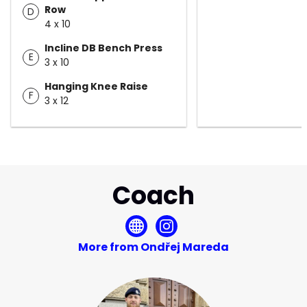
Row
D
4 x 10
Incline DB Bench Press
E
3 x 10
Hanging Knee Raise
F
3 x 12
Coach
More from Ondřej Mareda