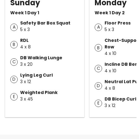
Sunday
Monday
Week 1 Day 1
Week 1 Day 2
Safety Bar Box Squat
Floor Press
A
A
5 x 3
5 x 3
RDL
Chest-Suppor
B
4 x 8
Row
B
4 x 10
DB Walking Lunge
C
3 x 20
Incline DB Ben
C
4 x 10
Lying Leg Curl
D
3 x 12
Neutral Lat Pu
D
4 x 8
Weighted Plank
E
3 x 45
DB Bicep Curls
E
3 x 12