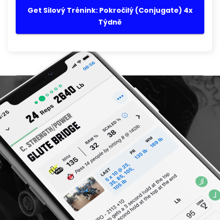
Get Silový Trénink: Pokročilý (Conjugate) 4x
Týdně