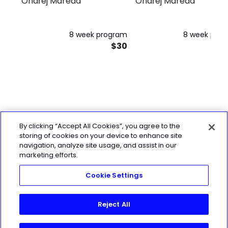
Ondřej Mareda
Ondřej Mareda
pokročilý (Linear-
Conjugate) 3x týdně
8 week program
8 week pro
$30
By clicking “Accept All Cookies”, you agree to the
storing of cookies on your device to enhance site
navigation, analyze site usage, and assist in our
marketing efforts.
Cookie Settings
Reject All