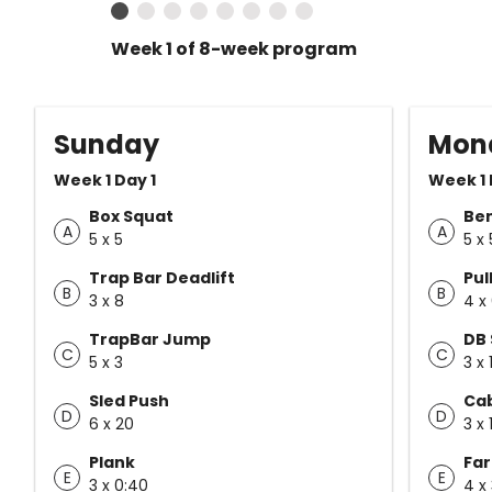
Week 1 of 8-week program
Sunday
Mon
Week 1 Day 1
Week 1 
Box Squat
Ben
A
A
5 x 5
5 x 
Trap Bar Deadlift
Pul
B
B
3 x 8
4 x
TrapBar Jump
DB 
C
C
5 x 3
3 x 
Sled Push
Cab
D
D
6 x 20
3 x 
Plank
Far
E
E
3 x 0:40
4 x