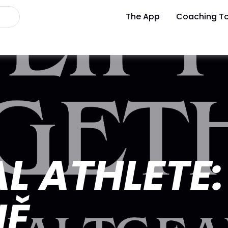
The App
Coaching To
L ATHLETE
NĚ