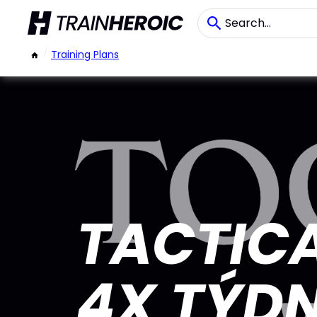
/
Training Plans
TACTICA
4X TÝD