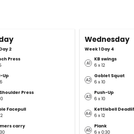
day
Wednesday
Day 2
Week 1 Day 4
ch Press
KB swings
A1
5
6 x 12
l-Up
Goblet Squat
A2
 6
6 x 10
Shoulder Press
Push-Up
A3
10
6 x 10
le Facepull
Kettlebell Deadli
A4
12
6 x 12
mers carry
Plank
A5
 30
6 x 0:30