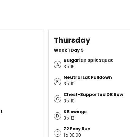
Thursday
Week 1 Day 5
Bulgarian Split Squat
A
3 x 16
Neutral Lat Pulldown
B
3 x 10
Chest-Supported DB Row
C
3 x 10
ft
KB swings
D
3 x 12
Z2 Easy Run
E
1 x 30:00