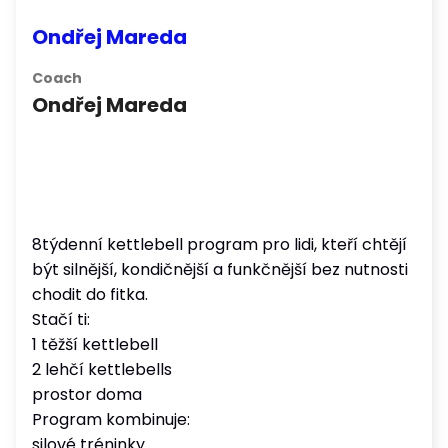
Ondřej Mareda
Coach
Ondřej Mareda
8týdenní kettlebell program pro lidi, kteří chtějí
být silnější, kondičnější a funkčnější bez nutnosti
chodit do fitka.
Stačí ti:
1 těžší kettlebell
2 lehčí kettlebells
prostor doma
Program kombinuje:
silové tréninky