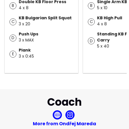
Double KB Floor Press
Single Arm KB
B
B
4 x 8
5 x 10
KB Bulgarian Split Squat
KB High Pull
C
C
3 x 20
4 x 8
Push Ups
Standing KB F
D
3 x MAX
Carry
D
5 x 40
Plank
E
3 x 0:45
Coach
More from Ondřej Mareda