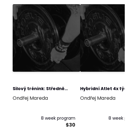
Silový trénink: Středně
Hybridní Atlet 4x týdně
Ondřej Mareda
Ondřej Mareda
pokročilý (Linear-
Conjugate) 3x týdně
8 week program
8 week pro
$30