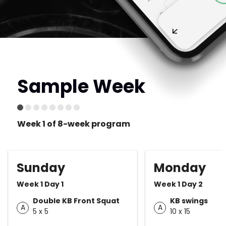
Sample Week
Week 1 of 8-week program
Sunday
Monday
Week 1 Day 1
Week 1 Day 2
Double KB Front Squat
KB swings
A
A
5 x 5
10 x 15