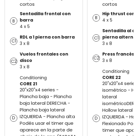
cortos
cortos
Sentadilla frontal con
Hip thrust con
B
barra
4 x 5
B
4 x 5
Sentadilla al c
RDL a 1 pierna con barra
pierna altern
C1
C1
3 x 8
3 x 8
Vuelos frontales con
Press francés 
C2
disco
3 x 8
C2
3 x 8
Conditioning
CORE 22
Conditioning
20"x20"x4 serie
CORE 21
20"x20"x4 series -
isométrico - H
Plancha baja - Plancha
lateral
baja lateral DERECHA -
isométricoDER
Plancha baja lateral
Hollow lateral 
IZQUIERDA - Plancha alta
IZQUIERDA - Ho
D
D
Podés usar el timer que
Flexionado Pod
aparece en la parte de
timer que apar