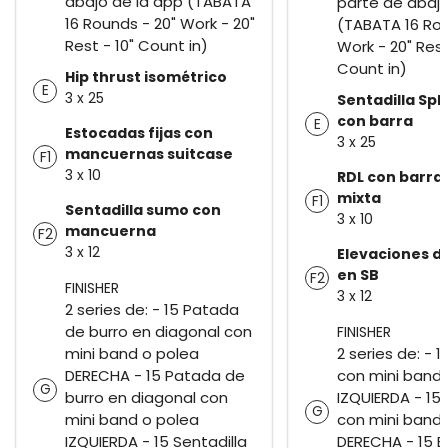
abajo de la app (TABATA
parte de abajo
16 Rounds - 20" Work - 20"
(TABATA 16 Rou
Rest - 10" Count in)
Work - 20" Rest
Count in)
Hip thrust isométrico
E
3 x 25
Sentadilla Spli
con barra
E
Estocadas fijas con
3 x 25
mancuernas suitcase
F1
3 x 10
RDL con barra
mixta
F1
Sentadilla sumo con
3 x 10
mancuerna
F2
3 x 12
Elevaciones d
en SB
F2
FINISHER
3 x 12
2 series de: - 15 Patada
de burro en diagonal con
FINISHER
mini band o polea
2 series de: - 
DERECHA - 15 Patada de
con mini band 
G
burro en diagonal con
IZQUIERDA - 15
G
mini band o polea
con mini band 
IZQUIERDA - 15 Sentadilla
DERECHA - 15 E