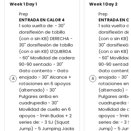
Week 1 Day 1
Week 1 Day 2
Prep
Prep
ENTRADA EN CALOR 4
ENTRADA EN C
1 sola vuelta de: - 30"
1 sola vuelta de
dorsiflexión de tobillo
dorsiflexión de 
(con o sin KB) DERECHA -
(con o sin KB)
30" dorsiflexión de tobillo
30" dorsiflexión
(con o sin KB) IZQUIERDA
(con o sin KB)
- 60" Movilidad de cadera
- 60" Movilida
90-90 sentado - 30"
90-90 sentado
Gato contento - Gato
Gato contento
enojado - 30" Alcance +
enojado - 30" 
A
A
rotaciones en 6 apoyos
rotaciones en
(alternado) - 30"
(alternado) - 
Pulgares arriba en
Pulgares arrib
cuadrupedia - 30"
cuadrupedia - 
Movilidad de cuello en 6
Movilidad de cu
apoyos - 1min Budas + 2
apoyos - 1min 
series de: - 3 SJ (Squat
series de: - 3 
Jump) - 5 Jumping Jacks
Jump) - 5 Jum