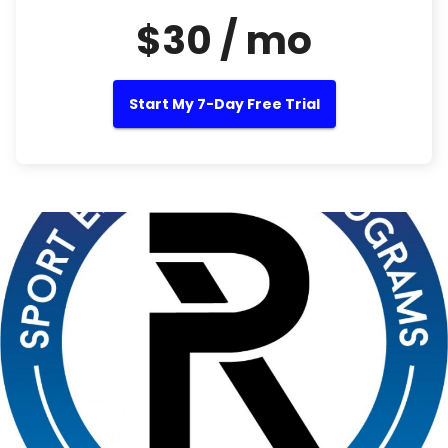
$30 / mo
Start My 7-Day Free Trial