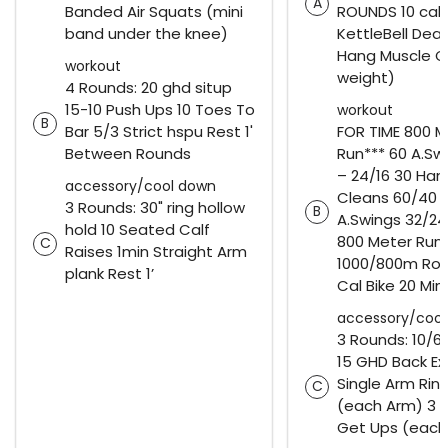
A
Banded Air Squats (mini
ROUNDS 10 cal 
band under the knee)
KettleBell Dead
Hang Muscle Cl
workout
weight)
4 Rounds: 20 ghd situp
15-10 Push Ups 10 Toes To
workout
B
Bar 5/3 Strict hspu Rest 1'
FOR TIME 800 M
Between Rounds
Run*** 60 A.Sw
– 24/16 30 Ha
accessory/cool down
Cleans 60/40 
3 Rounds: 30" ring hollow
B
A.Swings 32/24
hold 10 Seated Calf
800 Meter Run*
C
Raises 1min Straight Arm
1000/800m Ro
plank Rest 1’
Cal Bike 20 Mi
accessory/coo
3 Rounds: 10/6 
15 GHD Back Ex
Single Arm Rin
C
(each Arm) 3 K
Get Ups (each