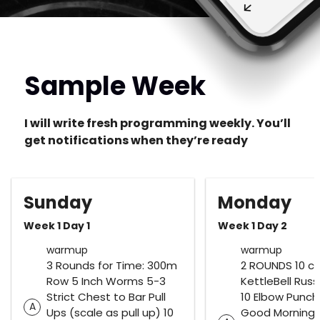
Sample Week
I will write fresh programming weekly. You’ll
get notifications when they’re ready
Sunday
Monday
Week 1 Day 1
Week 1 Day 2
warmup
warmup
3 Rounds for Time: 300m
2 ROUNDS 10 ca
Row 5 Inch Worms 5-3
KettleBell Rus
Strict Chest to Bar Pull
10 Elbow Punch
A
Ups (scale as pull up) 10
Good Mornings 