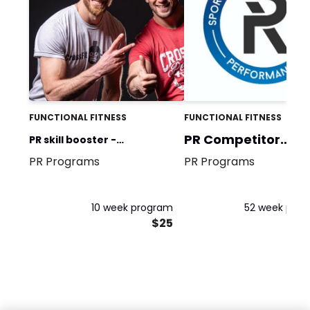
FUNCTIONAL FITNESS
FUNCTIONAL FITNESS
PR Competitor
PR skill booster -
program
PR Programs
PR Programs
Weightlifting Vol.1 parte B
10 week program
52 week pro
$25