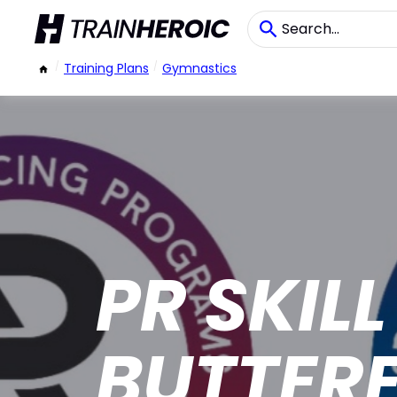
/
Training Plans
/
Gymnastics
PR SKIL
BUTTERF