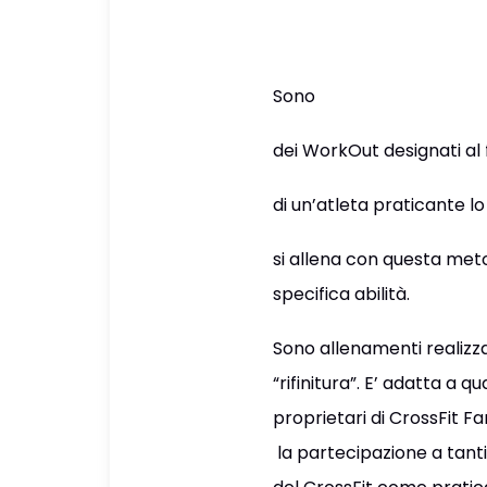
Sono
dei WorkOut designati al 
di un’atleta praticante l
si allena con questa metod
specifica abilità.
Sono allenamenti realizza
“rifinitura”.
E’
adatta a qual
proprietari di CrossFit F
la partecipazione a tant