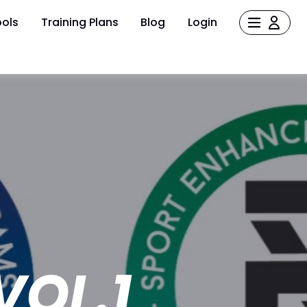
ols
Training Plans
Blog
Login
VOL.1