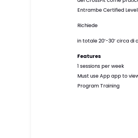
del CrossFit come pratican
Entrambe Certified Level
Richiede
in totale 20’-30’ circa d
Features
1 sessions per week
Must use App app to view
Program Training