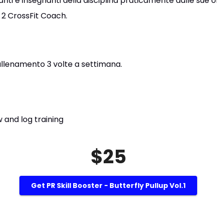
ti e insegnanti della disciplina praticamente dalle sue origi
 2 CrossFit Coach.
i allenamento 3 volte a settimana.
 and log training
$25
Get PR Skill Booster - Butterfly Pullup Vol.1