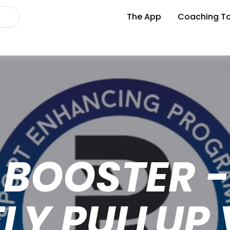
The App
Coaching To
L BOOSTER -
LY PULLUP 