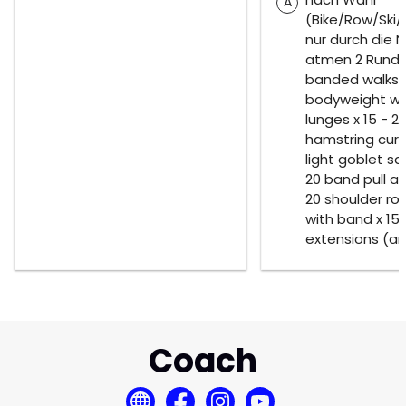
A
(Bike/Row/Ski/
nur durch die 
atmen 2 Runden
banded walks x
bodyweight wa
lunges x 15 - 2
hamstring curls
light goblet sq
20 band pull ap
20 shoulder ro
with band x 15 
extensions (an
Coach