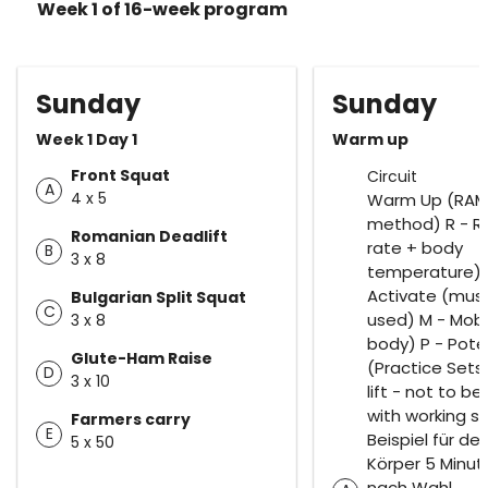
Week 1 of 16-week program
Sunday
Sunday
Week 1 Day 1
Warm up
Front Squat
Circuit
A
4 x 5
Warm Up (RAM
method) R - Ra
Romanian Deadlift
rate + body
B
3 x 8
temperature) 
Activate (musc
Bulgarian Split Squat
C
used) M - Mobi
3 x 8
body) P - Pote
Glute-Ham Raise
(Practice Sets
D
3 x 10
lift - not to b
with working se
Farmers carry
E
Beispiel für d
5 x 50
Körper 5 Minut
nach Wahl