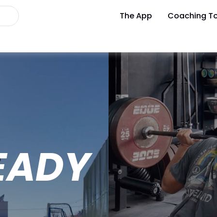
The App
Coaching To
EADY