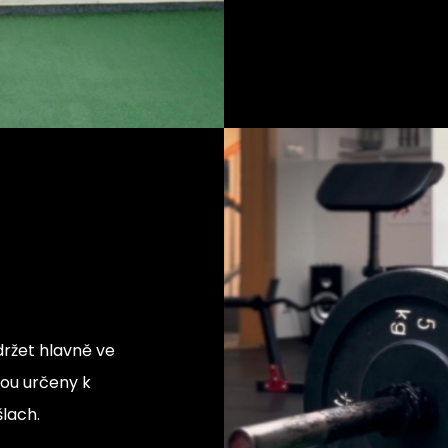
držet hlavně ve
sou určeny k
lach.