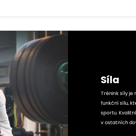
Síla
Trénink síly j
funkční sílu, 
sportu. Kvalitn
v ostatních d