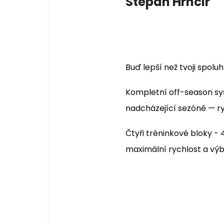
Stepan Hrncir
Buď lepší než tvoji spolu
Kompletní off-season syst
nadcházející sezóně — rych
Čtyři tréninkové bloky - 
maximální rychlost a výb