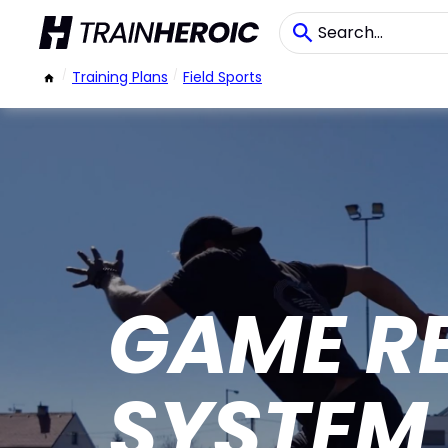
/
Training Plans
/
Field Sports
GAME R
SYSTEM