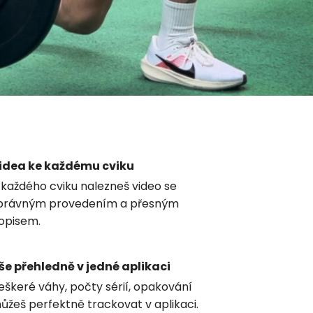
idea ke každému cviku
 každého cviku nalezneš video se
právným provedením a přesným
opisem.
še přehledně v jedné aplikaci
eškeré váhy, počty sérií, opakování
ůžeš perfektně trackovat v aplikaci.