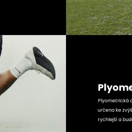
Plyome
Plyometrická 
určena ke zvýše
rychlejší a bu