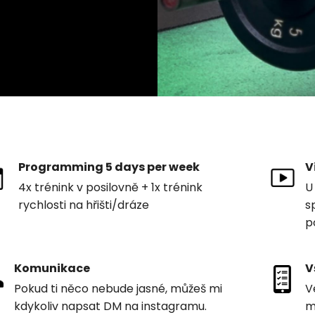
Programming 5 days per week
V
4x trénink v posilovně + 1x trénink
U
rychlosti na hřišti/dráze
s
p
Komunikace
V
Pokud ti něco nebude jasné, můžeš mi
V
kdykoliv napsat DM na instagramu.
m