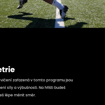
trie
cvičení zařazená v tomto programu jsou
ní síly a výbušnosti. Na hřišti budeš
deš lépe měnit směr.