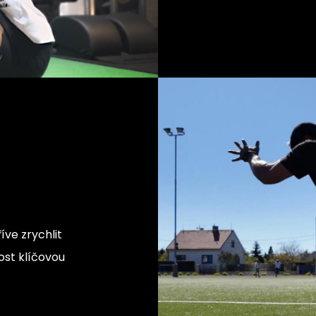
íve zrychlit
ost klíčovou