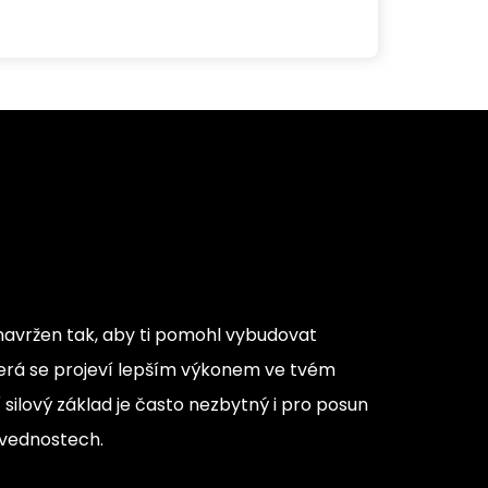
e navržen tak, aby ti pomohl vybudovat
která se projeví lepším výkonem ve tvém
í silový základ je často nezbytný i pro posun
ovednostech.