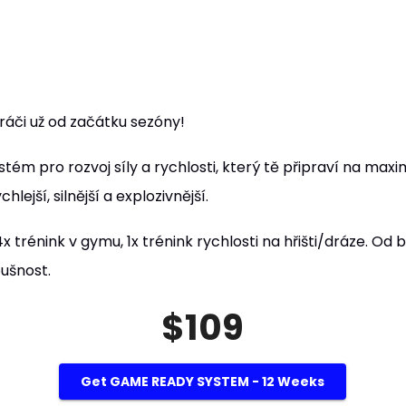
hráči už od začátku sezóny!
ém pro rozvoj síly a rychlosti, který tě připraví na maxi
lejší, silnější a explozivnější.
4x trénink v gymu, 1x trénink rychlosti na hřišti/dráze. Od
ušnost.
$109
Get GAME READY SYSTEM - 12 Weeks