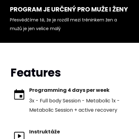
PROGRAM JE URČENÝ PRO MUŽE I ŽENY
Přesvědčíme tě, že je rozdíl mezi tréninkem žen a
mužů je jen velice malý
Features
Programming 4 days per week
3x - Full body Session - Metabolic 1x -
Metabolic Session + active recovery
Instruktáže