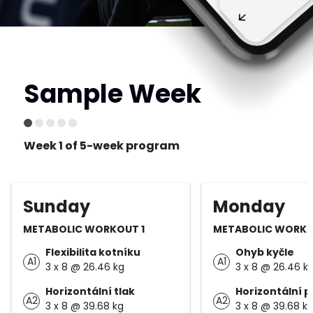
Sample Week
Week 1 of 5-week program
Sunday
Monday
METABOLIC WORKOUT 1
METABOLIC WORKO
Flexibilita kotníku
Ohyb kyčle
A1
A1
3 x 8 @ 26.46 kg
3 x 8 @ 26.46 k
Horizontální tlak
Horizontální p
A2
A2
3 x 8 @ 39.68 kg
3 x 8 @ 39.68 k