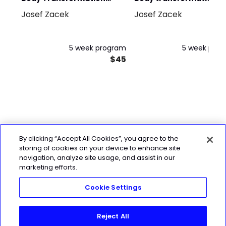
Josef Zacek
Josef Zacek
Program Online - Daily
program online - Weekly
hustle - Month 2
hustle - MONTH 1
5 week program
5 week pro
$45
By clicking “Accept All Cookies”, you agree to the
storing of cookies on your device to enhance site
navigation, analyze site usage, and assist in our
marketing efforts.
Cookie Settings
Reject All