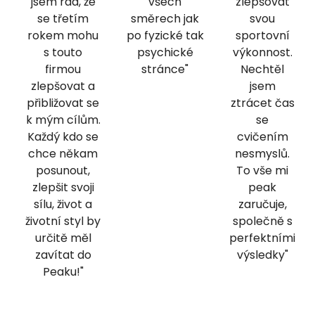
jsem rád, že
všech
zlepšovat
se třetím
směrech jak
svou
rokem mohu
po fyzické tak
sportovní
s touto
psychické
výkonnost.
firmou
stránce"
Nechtěl
zlepšovat a
jsem
přibližovat se
ztrácet čas
k mým cílům.
se
Každý kdo se
cvičením
chce někam
nesmyslů.
posunout,
To vše mi
zlepšit svoji
peak
sílu, život a
zaručuje,
životní styl by
společně s
určitě měl
perfektními
zavítat do
výsledky"
Peaku!"