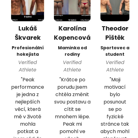
Lukáš
Karolína
Theodor
Škvarek
Kopencová
Pištěk
Profesionální
Maminka od
Sportovec a
hokejista
rodiny
student
Verified
Verified
Verified
Athlete
Athlete
Athlete
"Peak
"Krátce po
"Moji
performance
porudu jsem
motivací
je jedna z
chtěla změnit
bylo
nejlepších
svou postavu a
posunout
věcí, která
cítit se
se po
mě v životě
mnohem lépe.
fyzické
mohla
Peak mi
stránce tak
potkat a
pomohl ve
abych mohl