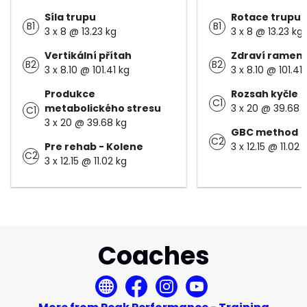
Síla trupu
Rotace trupu
B1
B1
3 x 8 @ 13.23 kg
3 x 8 @ 13.23 kg
Vertikální přítah
Zdraví ramen
B2
B2
3 x 8.10 @ 101.41 kg
3 x 8.10 @ 101.41
Produkce
Rozsah kyčle
C1
metabolického stresu
3 x 20 @ 39.68 
C1
3 x 20 @ 39.68 kg
GBC method
C2
Pre rehab - Kolene
3 x 12.15 @ 11.02 
C2
3 x 12.15 @ 11.02 kg
Coaches