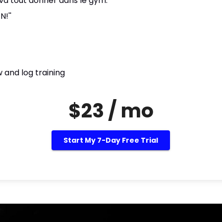
t va tout donner dans le gym.
N!''
 and log training
$23 / mo
Start My 7-Day Free Trial