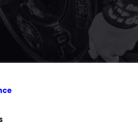
nce
s