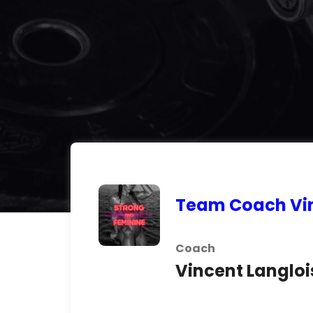
Team Coach Vi
Coach
Vincent Langloi