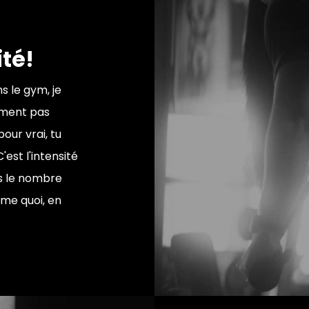
té!
s le gym, je
ement pas
our vrai, tu
est l'intensité
as le nombre
mme quoi, en