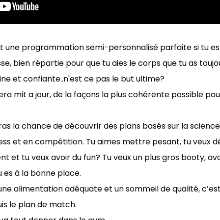
st une programmation semi-personnalisé parfaite si tu e
e, bien répartie pour que tu aies le corps que tu as toujo
ne et confiante..n'est ce pas le but ultime?
era mit a jour, de la façons la plus cohérente possible po
uras la chance de découvrir des plans basés sur la scienc
ness et en compétition. Tu aimes mettre pesant, tu veux d
 et tu veux avoir du fun? Tu veux un plus gros booty, avo
 es à la bonne place.
 une alimentation adéquate et un sommeil de qualité, c’es
uis le plan de match.