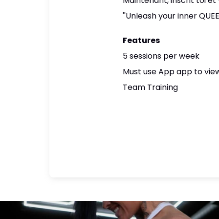
Maintenant, inscrit toi e
''Unleash your inner QUEE
Features
5 sessions per week
Must use App app to view
Team Training