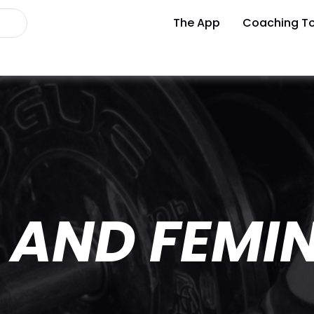
The App
Coaching To
 AND FEMIN