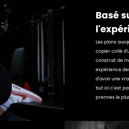
Basé su
l'expér
Les plans auxqu
copier collé d'
construit de m
expérience des
d'avoir une vr
but ici c'est p
prennes le plu