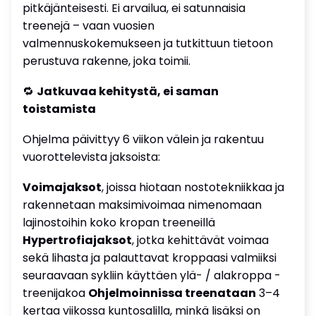
pitkäjänteisesti. Ei arvailua, ei satunnaisia
treenejä – vaan vuosien
valmennuskokemukseen ja tutkittuun tietoon
perustuva rakenne, joka toimii.
🔁
Jatkuvaa kehitystä, ei saman
toistamista
Ohjelma päivittyy 6 viikon välein ja rakentuu
vuorottelevista jaksoista:
Voimajaksot
, joissa hiotaan nostotekniikkaa ja
rakennetaan maksimivoimaa nimenomaan
lajinostoihin koko kropan treeneillä
Hypertrofiajaksot
, jotka kehittävät voimaa
sekä lihasta ja palauttavat kroppaasi valmiiksi
seuraavaan sykliin käyttäen ylä- / alakroppa -
treenijakoa
Ohjelmoinnissa treenataan
3–4
kertaa viikossa kuntosalilla, minkä lisäksi on