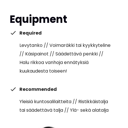
Equipment
Required
Levytanko // Voimaräkki tai kyykkyteline
// Käsipainot // Säädettävä penkki //
Halu rikkoa vanhoja ennätyksiä
kuukaudesta toiseen!
Recommended
Yleisiä kuntosalilaitteita // Ristikkäistalja
tai säädettävä talja // Ylä- sekä alatalja