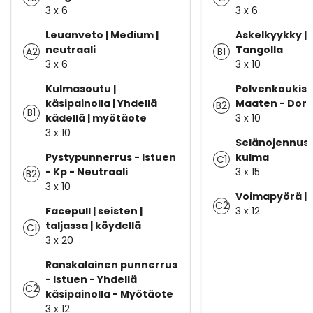
3 x 6
3 x 6
Leuanveto | Medium |
Askelkyykky | 
neutraali
Tangolla
A2
B1
3 x 6
3 x 10
Kulmasoutu |
Polvenkoukist
käsipainolla | Yhdellä
Maaten - Dorsi
B2
B1
kädellä | myötäote
3 x 10
3 x 10
Selänojennus 
Pystypunnerrus - Istuen
kulma
C1
- Kp - Neutraali
3 x 15
B2
3 x 10
Voimapyörä | P
C2
Facepull | seisten |
3 x 12
taljassa | köydellä
C1
3 x 20
Ranskalainen punnerrus
- Istuen - Yhdellä
C2
käsipainolla - Myötäote
3 x 12