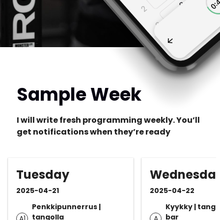
Sample Week
I will write fresh programming weekly. You’ll
get notifications when they’re ready
Tuesday
Wednesda
2025-04-21
2025-04-22
Penkkipunnerrus |
Kyykky | tangol
tangolla
bar
A1
A