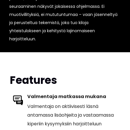
seuraaminen näkyvät jokaisessa ohjelmassa. Ei
muotivillityksiä, ei mututuntumaa – vaan jäsenneltyä
ja perusteltua tekemistä, joka tuo kiloja
yhteistulokseen ja kehitystä lajinomaiseen
harjoitteluun.
Features
Valmentaja matkassa mukana
Valmentaja on aktiivisesti läsnä
antamassa lisäohjeita ja vastaamassa
kiperiin kysymyksiin harjoitteluun