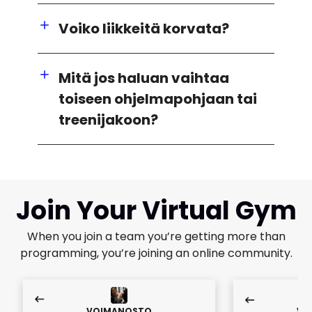
Voiko liikkeitä korvata?
Mitä jos haluan vaihtaa
toiseen ohjelmapohjaan tai
treenijakoon?
Join Your Virtual Gym
When you join a team you’re getting more than
programming, you’re joining an online community.
VOIMANOSTO
VO