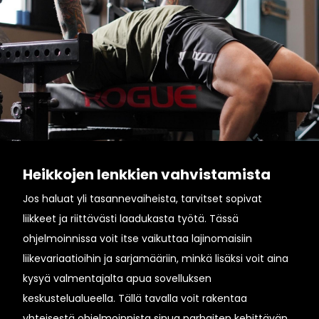
Heikkojen lenkkien vahvistamista
Jos haluat yli tasannevaiheista, tarvitset sopivat
liikkeet ja riittävästi laadukasta työtä. Tässä
ohjelmoinnissa voit itse vaikuttaa lajinomaisiin
liikevariaatioihin ja sarjamääriin, minkä lisäksi voit aina
kysyä valmentajalta apua sovelluksen
keskustelualueella. Tällä tavalla voit rakentaa
yhteisestä ohjelmoinnista sinua parhaiten kehittävän