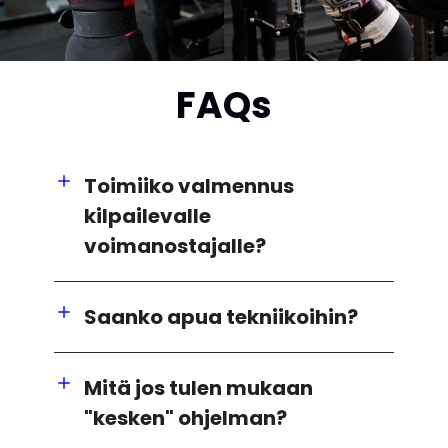
FAQs
Toimiiko valmennus
kilpailevalle
voimanostajalle?
Saanko apua tekniikoihin?
Mitä jos tulen mukaan
"kesken" ohjelman?