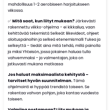
mahdollisuus 1–2 aerobiseen harjoitukseen
viikossa.
✅
Mitä saat, kun liityt mukaan?
Järkevästi
rakennettu viikko-ohjelma – ei kikkailua, vaan
kehittävää tekemistä Selkeät liikevideot, ohjeet
aloituspainoihin ja selkeä etenemismalli Tukea ja
selkeyttä – tiedät aina mitä tehdä, millä painolla
ja miksi Yhteisön, jossa jokainen haluaa tulla
vahvemmaksi – ja valmentajan, joka on
jatkuvasti mukana matkassa
Jos haluat maksimaalista kehitystä –
tarvitset hyvän suunnitelman.
Tämä
ohjelmointi ei hyppää trendistä toiseen. Se
rakentaa vahvan pohjan, joka kantaa vuodesta
toiseen.
Valmiina nostamaan? Liity mukaan ja