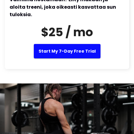
aloita treeni, joka oikeasti kasvattaa sun
tuloksia.
$25 / mo
Start My 7-Day Free Trial