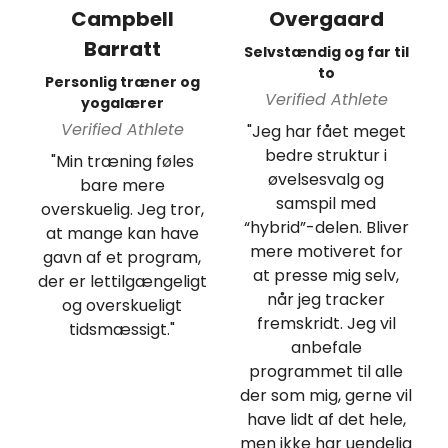
Campbell
Overgaard
Barratt
Selvstændig og far til
to
Personlig træner og
Verified Athlete
yogalærer
Verified Athlete
"Jeg har fået meget
bedre struktur i
"Min træning føles
øvelsesvalg og
bare mere
samspil med
overskuelig. Jeg tror,
“hybrid”-delen. Bliver
at mange kan have
mere motiveret for
gavn af et program,
at presse mig selv,
der er lettilgængeligt
når jeg tracker
og overskueligt
fremskridt. Jeg vil
tidsmæssigt."
anbefale
programmet til alle
der som mig, gerne vil
have lidt af det hele,
men ikke har uendelig