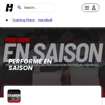
/
Training Plans
/
Handball
PERFORME EN
SAISON