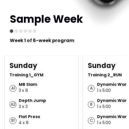
Sample Week
Week 1 of 6-week program
Sunday
Sunday
Training 1_GYM
Training 2_RUN
MB Slam
Dynamic War
A1
A
3 x 8
1 x 5:00
Depth Jump
Dynamic War
A2
B
3 x 3
1 x 5:00
Flat Press
Dynamic War
B1
C
4 x 8
1 x 5:00