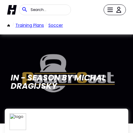
/
Training Plans
/
Soccer
IN - SEASON BY MICHAL
DRAGIJSKÝ