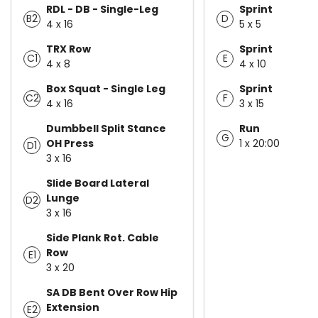
RDL - DB - Single-Leg
Sprint
B2
D
4 x 16
5 x 5
TRX Row
Sprint
C1
E
4 x 8
4 x 10
Box Squat - Single Leg
Sprint
C2
F
4 x 16
3 x 15
Dumbbell Split Stance
Run
G
OH Press
1 x 20:00
D1
3 x 16
Slide Board Lateral
Lunge
D2
3 x 16
Side Plank Rot. Cable
Row
E1
3 x 20
SA DB Bent Over Row Hip
Extension
E2