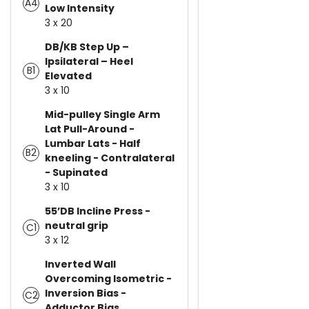
A4
Low Intensity
3 x 20
DB/KB Step Up –
Ipsilateral – Heel
B1
Elevated
3 x 10
Mid-pulley Single Arm
Lat Pull-Around -
Lumbar Lats - Half
B2
kneeling - Contralateral
- Supinated
3 x 10
55’DB Incline Press -
neutral grip
C1
3 x 12
Inverted Wall
Overcoming Isometric -
Inversion Bias -
C2
Adductor Bias