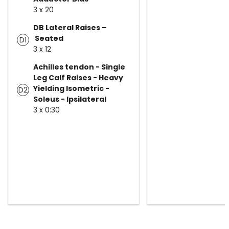
3 x 20
DB Lateral Raises –
Seated
D1
3 x 12
Achilles tendon - Single
Leg Calf Raises - Heavy
Yielding Isometric -
D2
Soleus - Ipsilateral
3 x 0:30