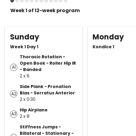
Week 1 of 12-week program
Sunday
Monday
Week 1 Day 1
Kondice 1
Thoracic Rotation -
Open Book - Roller Hip IR
A1
- Banded
2 x 6
Side Plank - Pronation
Bias - Serratus Anterior
A2
2 x 0:30
Hip Airplane
A3
2 x 8
Stiffness Jumps -
Billateral - Stationary -